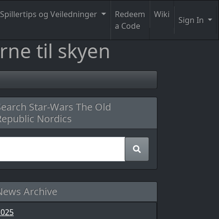
Spillertips og Veiledninger
Redeem
Wiki
Sign In
a Code
rne til skyen
Search Star-Wars The Old
Republic Nordics
News Archive
2025