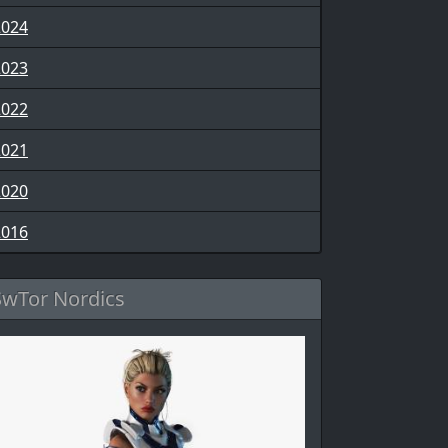
2024
2023
2022
2021
2020
2016
SwTor Nordics