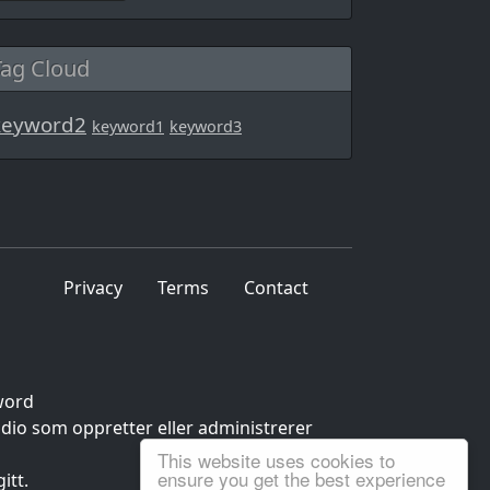
Tag Cloud
keyword2
keyword1
keyword3
Privacy
Terms
Contact
word
udio som oppretter eller administrerer
This website uses cookies to
ensure you get the best experience
itt.