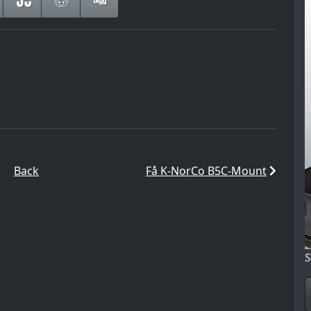
Back
Få K-NorCo B5C-Mount
S