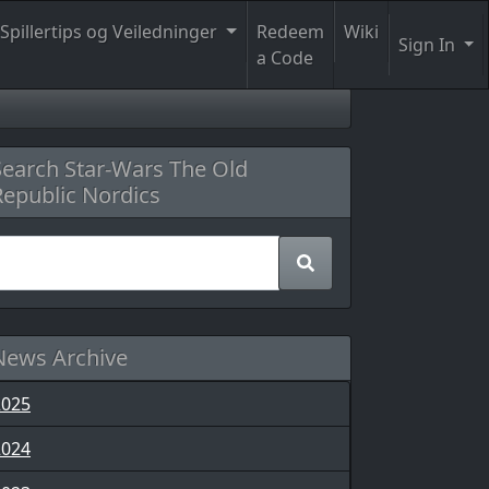
Spillertips og Veiledninger
Redeem
Wiki
Sign In
a Code
Search Star-Wars The Old
Republic Nordics
News Archive
2025
2024