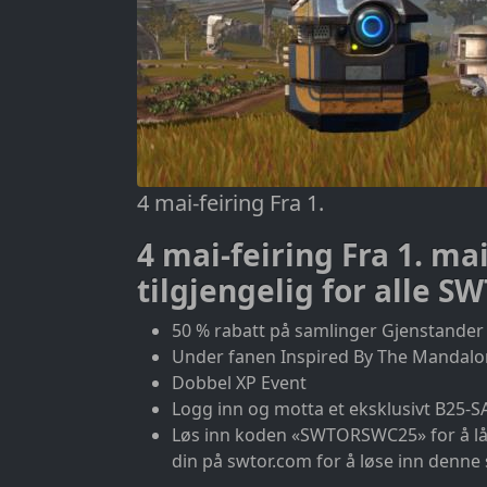
4 mai-feiring Fra 1.
4 mai-feiring
Fra 1. mai
tilgjengelig for alle SW
50 % rabatt på samlinger Gjenstander 
Under fanen Inspired By The Mandalor
Dobbel XP Event
Logg inn og motta et eksklusivt B25-S
Løs inn koden «SWTORSWC25» for å lås
din på swtor.com for å løse inn denne 