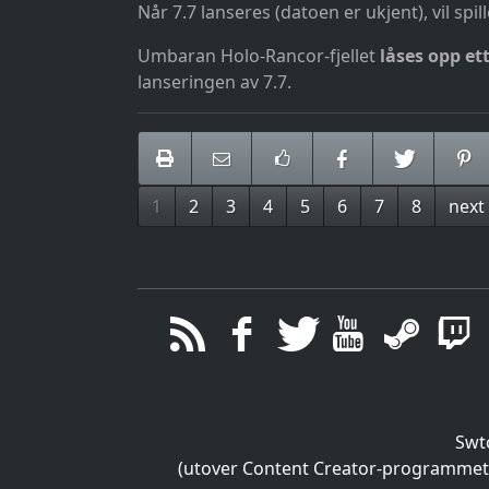
Når 7.7 lanseres (datoen er ukjent), vil sp
Umbaran Holo-Rancor-fjellet
låses opp ett
lanseringen av 7.7.
1
2
3
4
5
6
7
8
next
Swt
(utover Content Creator-programmet), 