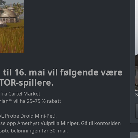
 til 16. mai vil følgende være
TOR-spillere.
fra Cartel Market
S
ian™ vil ha 25–75 % rabatt
AL Probe Droid Mini-Pet!.
e opp Amethyst Vulptilla Minipet. Gå til kontosiden
søte belønningen før 30. mai.